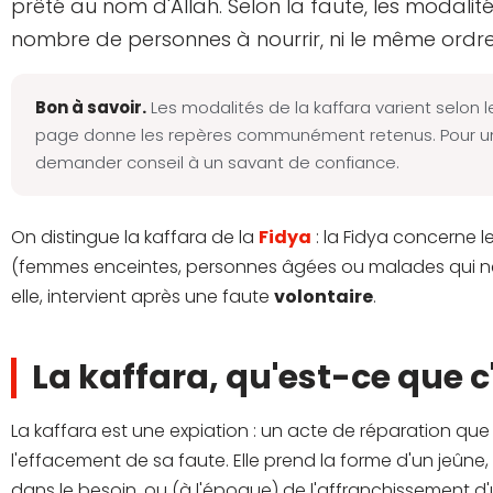
prêté au nom d'Allah. Selon la faute, les modali
nombre de personnes à nourrir, ni le même ordre 
Bon à savoir.
Les modalités de la kaffara varient selon 
page donne les repères communément retenus. Pour un 
demander conseil à un savant de confiance.
On distingue la kaffara de la
Fidya
: la Fidya concerne 
(femmes enceintes, personnes âgées ou malades qui ne p
elle, intervient après une faute
volontaire
.
La kaffara, qu'est-ce que c'
La kaffara est une expiation : un acte de réparation qu
l'effacement de sa faute. Elle prend la forme d'un jeûne,
dans le besoin, ou (à l'époque) de l'affranchissement d'