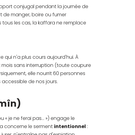
apport conjugal pendant la journée de
fait de manger, boire ou fumer
s tous les cas, la kaffara ne remplace
 ce qui n'a plus cours aujourd'hui. À
x mois sans interruption (toute coupure
ysiquement, elle nourrit 60 personnes
s accessible de nos jours.
amîn)
ou « je ne ferai pas… ») engage le
 Cela concerne le serment
intentionnel
:
jurer, n'entraîne pas d'expiation.