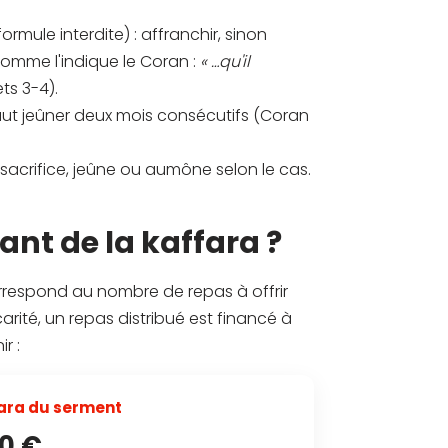
mule interdite) : affranchir, sinon
comme l'indique le Coran :
« …qu'il
ts 3-4).
faut jeûner deux mois consécutifs (Coran
 sacrifice, jeûne ou aumône selon le cas.
nt de la kaffara ?
orrespond au nombre de repas à offrir
arité, un repas distribué est financé à
r :
ara du serment
20 €