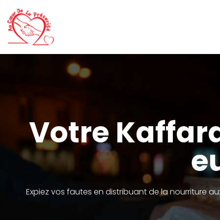
Aller
au
contenu
Votre Kaffara
e
Expiez vos fautes en distribuant de la nourriture a