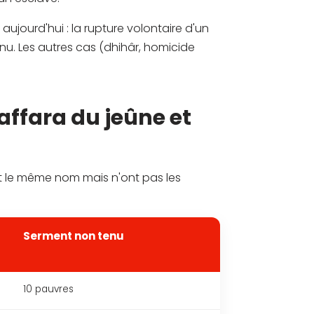
ujourd'hui : la rupture volontaire d'un
u. Les autres cas (dhihâr, homicide
kaffara du jeûne et
nt le même nom mais n'ont pas les
Serment non tenu
10 pauvres