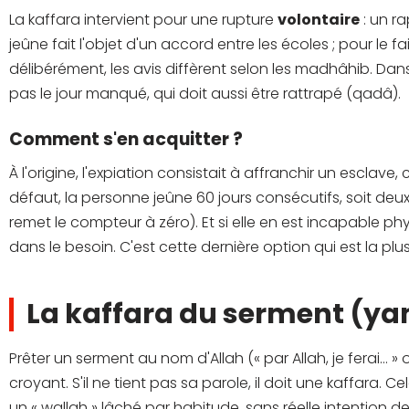
La kaffara intervient pour une rupture
volontaire
: un r
jeûne fait l'objet d'un accord entre les écoles ; pour le 
délibérément, les avis diffèrent selon les madhâhib. Dan
pas le jour manqué, qui doit aussi être rattrapé (qadâ).
Comment s'en acquitter ?
À l'origine, l'expiation consistait à affranchir un esclave,
défaut, la personne jeûne 60 jours consécutifs, soit deu
remet le compteur à zéro). Et si elle en est incapable ph
dans le besoin. C'est cette dernière option qui est la plu
La kaffara du serment (y
Prêter un serment au nom d'Allah (« par Allah, je ferai… » 
croyant. S'il ne tient pas sa parole, il doit une kaffara.
un « wallah » lâché par habitude, sans réelle intention de 