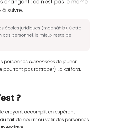
tés changent : ce n'est pas le même
à suivre.
les écoles juridiques (madhâhib). Cette
cas personnel, le mieux reste de
les personnes
dispensées
de jeûner
ourront pas rattraper). La kaffara,
est ?
e le croyant accomplit en espérant
 du fait de nourrir ou vêtir des personnes
un esclave.