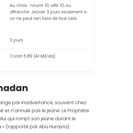
Au choix : nourrir 10, vêtir 10, ou
affranchir. Jeûner 3 jours seulement si
on ne peut rien faire de tout cela
3 jours
Coran 5:89 (Al-Mâ'ida)
amadan
u mange par inadvertance, souvent chez
né et n'annule pas le jeûne. Le Prophète
 Celui qui rompt son jeûne durant le
a » (rapporté par Abû Hurayra).