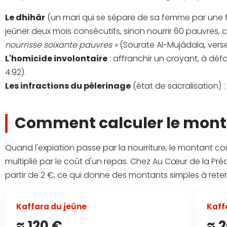
Le dhihâr
(un mari qui se sépare de sa femme par une for
jeûner deux mois consécutifs, sinon nourrir 60 pauvres, 
nourrisse soixante pauvres »
(Sourate Al-Mujâdala, verse
L'homicide involontaire
: affranchir un croyant, à dé
4:92).
Les infractions du pèlerinage
(état de sacralisation) :
Comment calculer le monta
Quand l'expiation passe par la nourriture, le montant c
multiplié par le coût d'un repas. Chez Au Cœur de la Préc
partir de 2 €, ce qui donne des montants simples à reteni
Kaffara du jeûne
Kaff
≈ 120 €
≈ 