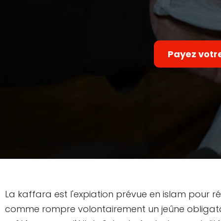
Payez votr
La kaffara est l'expiation prévue en islam pour r
comme rompre volontairement un jeûne obligatoi