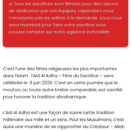
⚠️ Tous les sacrifices sont filmées pour des raisons
de vérification par nos équipes, cependant nous
n’envoyons pas les vidéos à la demande. Vous nous
avez mandaté pour faire votre sacrifice vous
pouvez compter sur notre vigilance incha’Allah.
C’est l’une des fêtes religieuses les plus importantes
dans l’Islam : l’Aïd Al Adha – Fête du Sacrifice – sera
célébrée le 6 juin 2025. C’est en cette journée que le
mouton, ou toute autre brebis comparable, est sacrifié
pour honorer la tradition abrahamique.
L’Aïd Al Adha est une façon de suivre cette tradition
millénaire aux mille et un sens. Pour les Musulmans, c’est
aussi une manière de se rapprocher du Créateur – Allah