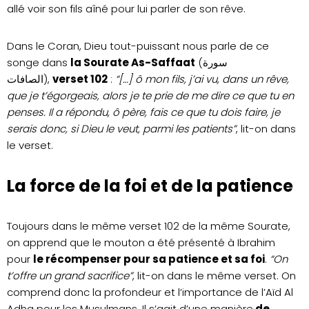
allé voir son fils aîné pour lui parler de son rêve.
Dans le Coran, Dieu tout-puissant nous parle de ce
songe dans
la Sourate As-Saffaat
(سورة
الصافات),
verset 102
:
“[…] ô mon fils, j’ai vu, dans un rêve,
que je t’égorgeais, alors je te prie de me dire ce que tu en
penses. Il a répondu, ô père, fais ce que tu dois faire, je
serais donc, si Dieu le veut, parmi les patients”
, lit-on dans
le verset.
La force de la foi et de la patience
Toujours dans le même verset 102 de la même Sourate,
on apprend que le mouton a été présenté à Ibrahim
pour
le récompenser pour sa patience et sa foi
.
“On
t’offre un grand sacrifice”
, lit-on dans le même verset. On
comprend donc la profondeur et l’importance de l’Aïd Al
Adha pour les Musulmans. Il s’agit d’une manière
de