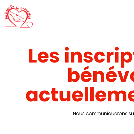
Aller
au
contenu
Les inscrip
bénévo
actuelleme
Nous communiquerons sur 