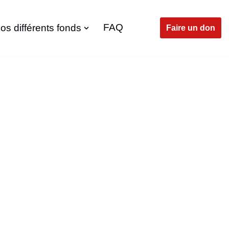
FAQ
os différents fonds
Faire un don
h