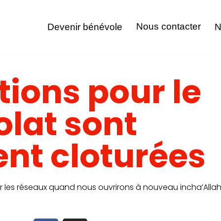
Nous contacter
Devenir bénévole
N
tions pour le
lat sont
nt cloturées
les réseaux quand nous ouvrirons à nouveau incha’Alla